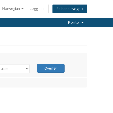
Norwegian
Logg inn
Se handlevogn »
Konto
Overfør