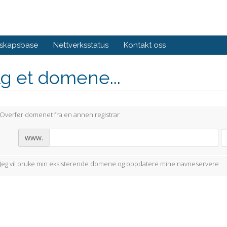
skapsbase
Nettverksstatus
Kontakt oss
g et domene...
Overfør domenet fra en annen registrar
www.
Jeg vil bruke min eksisterende domene og oppdatere mine navneservere