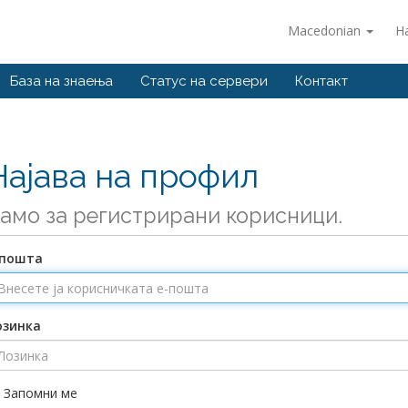
Macedonian
Н
База на знаења
Статус на сервери
Контакт
Најава на профил
амо за регистрирани корисници.
-пошта
озинка
Запомни ме