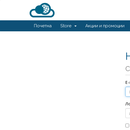
Почетна
Store
Акции и промоции
С
Е
Л