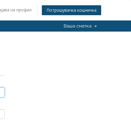
ајава на профил
Потрошувачка кошничка
Ваша сметка