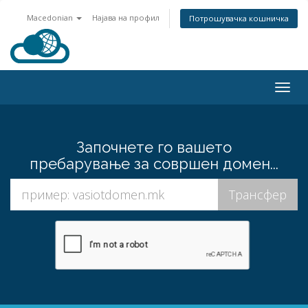
Macedonian
Најава на профил
Потрошувачка кошничка
Togg
navig
Започнете го вашето
пребарување за совршен домен...