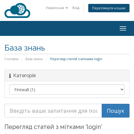
Українська
Вхід
Переглянути кошик
Togg
navig
База знань
Головна
База знань
Перегляд статей з мітками login
Категорія
Перегляд статей з мітками 'login'