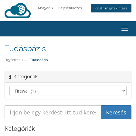
Magyar
Bejelentkezés
Kosár megtekintése
Togg
navig
Tudásbázis
Ügyfélkapu
Tudásbázis
Kategóriák
Kategóriák