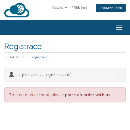
Čeština
Přihlášení
Zobrazit košík
Togg
navig
Registrace
Portal Home
Registrace
Již jste zde zaregistrovaní?
To create an account, please
place an order with us