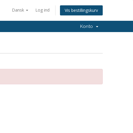
Dansk
Log ind
Vis bestillingskurv
Konto