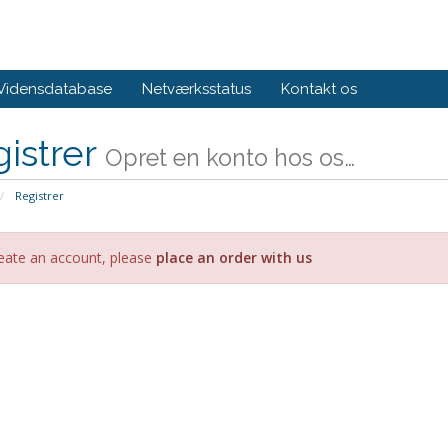
Vidensdatabase
Netværksstatus
Kontakt os
istrer
Opret en konto hos os…
Registrer
eate an account, please
place an order with us