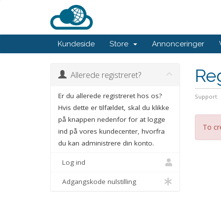
Kundeside
Store
Annonceringer
Reg
Allerede registreret?
Er du allerede registreret hos os?
Support
Hvis dette er tilfældet, skal du klikke
på knappen nedenfor for at logge
To cr
ind på vores kundecenter, hvorfra
du kan administrere din konto.
Log ind
Adgangskode nulstilling